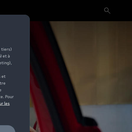
 tiers)
) et à
eting),
 et
tre
e
te. Pour
ur les