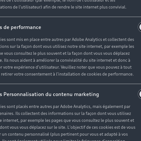
es de l'utilisateur (par exemple, le nom de l'utilisateur et les
tions de l'utilisateur) afin de rendre le site internet plus convivial.
vers Audi avec nos offres du moment
s de performance
 l’entretien et les accessoires. Accéd
ies sont mis en place entre autres par Adobe Analytics et collectent des
fres exclusives spécialement pensés 
ions sur la façon dont vous utilisez notre site internet, par exemple les
es solutions personnalisables pour l’
e vous consultez le plus souvent et la façon dont vous vous déplacez
te. Ils nous aident à améliorer la convivialité du site internet et donc à
de votre Audi. Profitez d’experts qual
r votre expérience d'utilisateur. Veuillez noter que vous pouvez à tout
r mesure sur la fiscalité automobi
etirer votre consentement à l'installation de cookies de performance.
au long de votre mobilité profession
s Personnalisation du contenu marketing
ies sont placés entre autres par Adobe Analytics, mais également par
enaires. Ils collectent des informations sur la façon dont vous utilisez
te internet, par exemple les pages que vous consultez le plus souvent et
 dont vous vous déplacez sur le site. L'objectif de ces cookies est de vous
 un contenu personnalisé (plus pertinent pour vous et adapté à vos