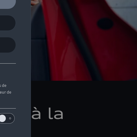
s de
teur de
ez à la
ain