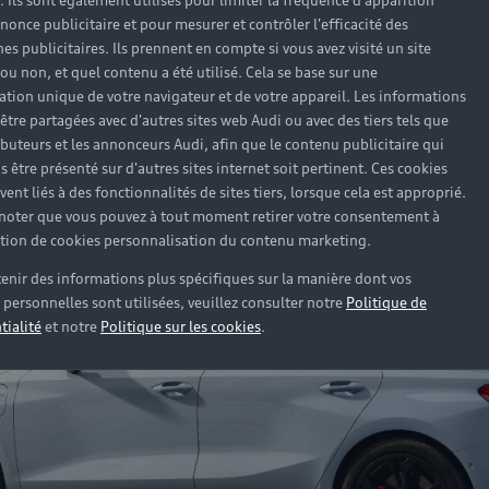
). Ils sont également utilisés pour limiter la fréquence d'apparition
nonce publicitaire et pour mesurer et contrôler l'efficacité des
s publicitaires. Ils prennent en compte si vous avez visité un site
 ou non, et quel contenu a été utilisé. Cela se base sur une
cation unique de votre navigateur et de votre appareil. Les informations
être partagées avec d'autres sites web Audi ou avec des tiers tels que
ributeurs et les annonceurs Audi, afin que le contenu publicitaire qui
s être présenté sur d'autres sites internet soit pertinent. Ces cookies
ent liés à des fonctionnalités de sites tiers, lorsque cela est approprié.
 noter que vous pouvez à tout moment retirer votre consentement à
lation de cookies personnalisation du contenu marketing.
enir des informations plus spécifiques sur la manière dont vos
personnelles sont utilisées, veuillez consulter notre
Politique de
tialité
et notre
Politique sur les cookies
.