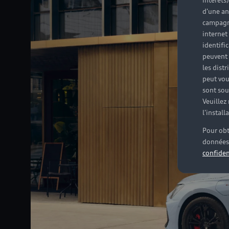
intérêts
d'une an
campagne
internet
identifi
peuvent 
les dist
peut vou
sont souv
Veuillez
l'instal
Pour obt
données 
confiden