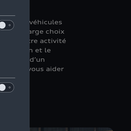
 sur nos véhicules
ez à un large choix
pour votre activité
entretien et le
ifiés et d’un
le pour vous aider
nelle.