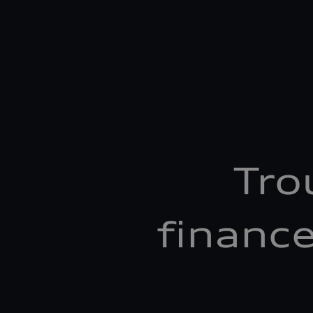
Tro
financ