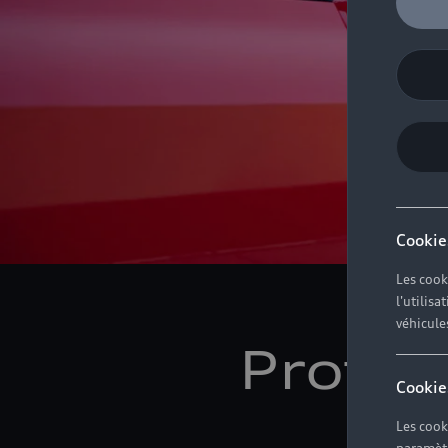
Cookie
Les cook
l'utilis
véhicule
Profes
Cookie
mo
Les cook