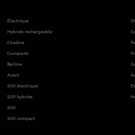
Électrique
O
Hybride rechargeable
C
Citadine
Ré
Compacte
F
Berline
G
Avant
Au
SUV électrique
Es
SUV hybride
H
SUV
SUV compact