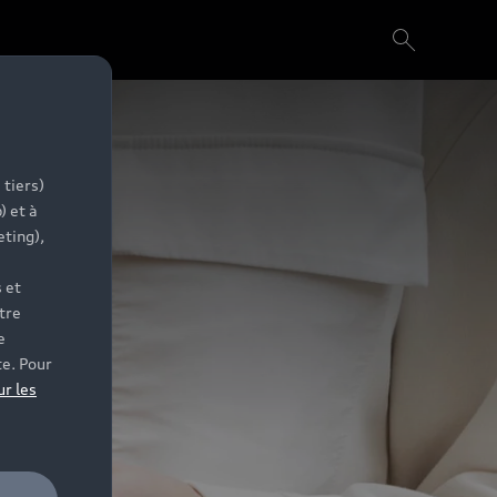
 tiers)
) et à
eting),
 et
tre
e
te. Pour
ur les