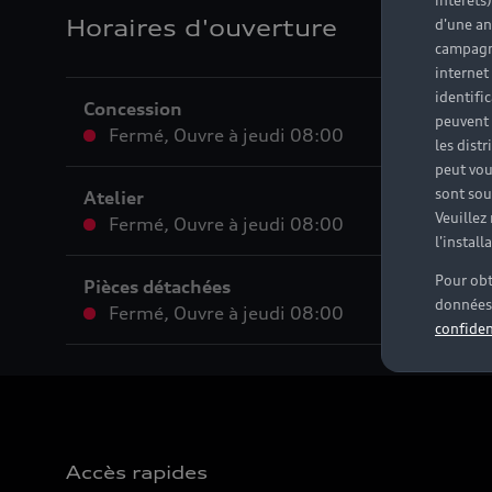
intérêts
Horaires d'ouverture
d'une an
campagne
internet
identifi
Concession
peuvent 
Fermé
,
Ouvre à
jeudi 08:00
les dist
peut vou
sont souv
Atelier
Veuillez
Fermé
,
Ouvre à
jeudi 08:00
l'instal
Pour obt
Pièces détachées
données 
Fermé
,
Ouvre à
jeudi 08:00
confiden
Accès rapides