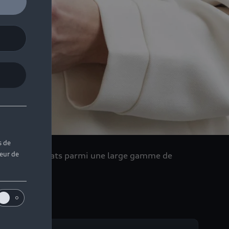
s de
teur de
er dans vos achats parmi une large gamme de