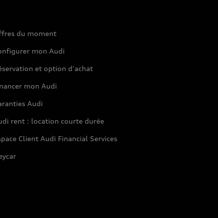
ffres du moment
onfigurer mon Audi
servation et option d'achat
inancer mon Audi
aranties Audi
di rent : location courte durée
pace Client Audi Financial Services
eycar