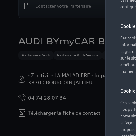
paramètr
Contacter votre Partenaire
configura
Cookie
Ces cook
AUDI BYmyCAR Bourgoin
informat
pages qu
Partenaire Audi
Partenaire Audi Service
Audi Occasion :p
sur le si
améliore
moment r
- Z.activité LA MALADIERE - Impasse Léon Ser
38300 BOURGOIN JALLIEU
Cookie
04 74 28 07 34
Ces cook
nos part
Télécharger la fiche de contact
notre si
la façon
proposer