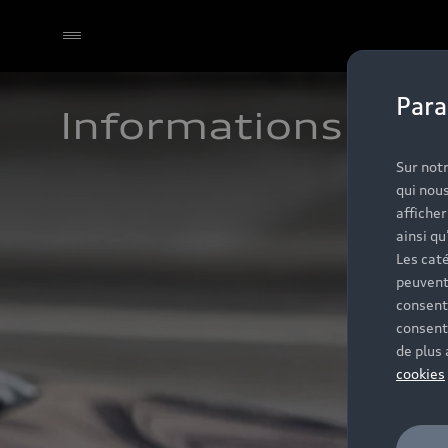
Para
Informations et c
Sur notr
qui nous
affiche
ainsi qu
Les caté
peuvent
consent
consent
de plus
cookies