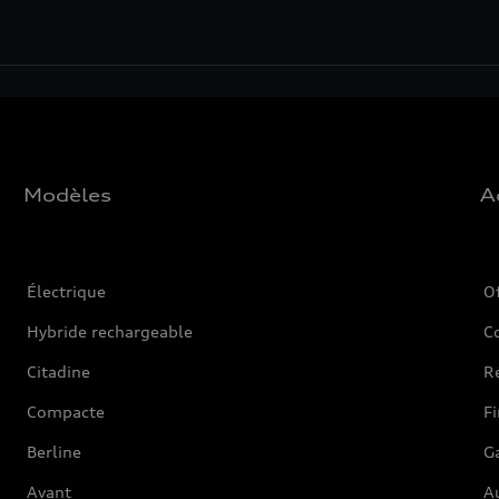
Modèles
A
Électrique
O
Hybride rechargeable
C
Citadine
Ré
Compacte
F
Berline
G
Avant
Au