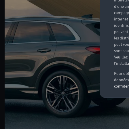
intérêts
d'une an
campagne
internet
identifi
peuvent 
les dist
peut vou
sont souv
Veuillez
l'instal
Pour obt
données 
confiden