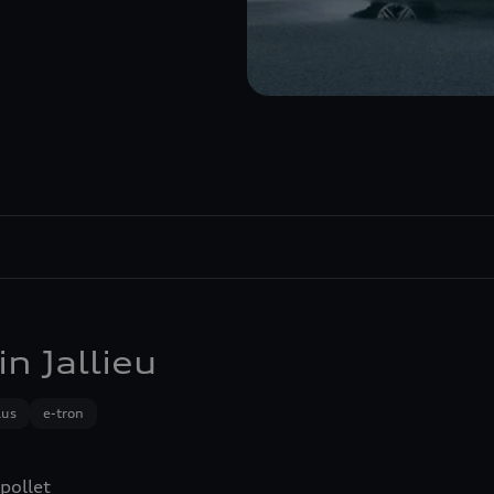
 Jallieu
lus
e-tron
pollet