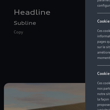
paramètr
configura
Headline
Cookie
Subline
Ces cook
Copy
informat
pages qu
sur le si
améliore
moment r
Cookie
Ces cook
nos part
notre si
la façon
proposer