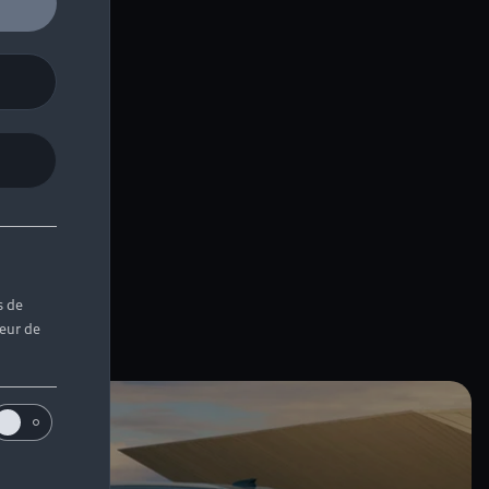
s de
teur de